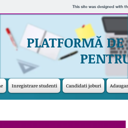
This site was designed with t
PLATFORMĂ DE
PENTRU
me
Inregistrare studenti
Candidati joburi
Adaugar