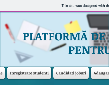
This site was designed with t
PLATFORMĂ DE
PENTRU
me
Inregistrare studenti
Candidati joburi
Adaugar