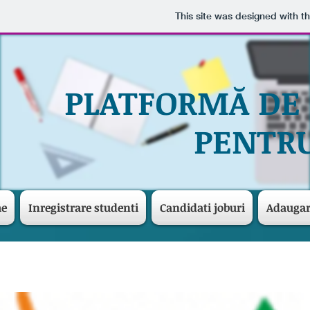
This site was designed with t
PLATFORMĂ DE
PENTRU
me
Inregistrare studenti
Candidati joburi
Adaugar