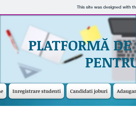
This site was designed with t
PLATFORMĂ DE
PENTRU
me
Inregistrare studenti
Candidati joburi
Adaugar