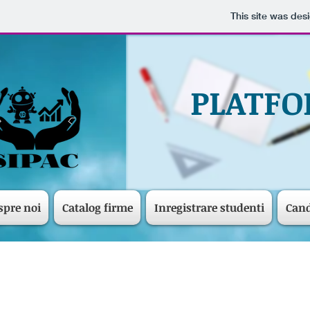
This site was des
PLATFO
spre noi
Catalog firme
Inregistrare studenti
Cand