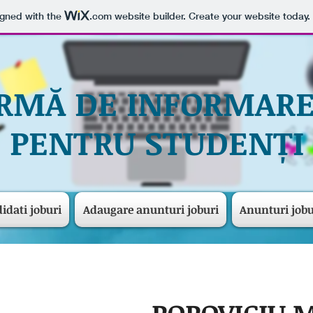
igned with the
.com
website builder. Create your website today.
RMĂ DE INFORMARE
PENTRU STUDENȚI
idati joburi
Adaugare anunturi joburi
Anunturi jobu