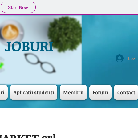
Start Now
 JOBURI
Log 
ri
Aplicatii studenti
Membrii
Forum
Contact