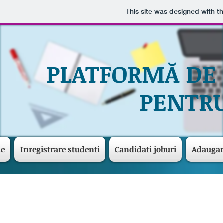
This site was designed with t
PLATFORMĂ DE
PENTRU
me
Inregistrare studenti
Candidati joburi
Adaugar