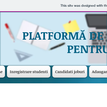
This site was designed with t
PLATFORMĂ DE
PENTRU
me
Inregistrare studenti
Candidati joburi
Adaugar