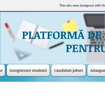
This site was designed with t
PLATFORMĂ DE
PENTRU
me
Inregistrare studenti
Candidati joburi
Adaugar