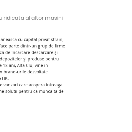
ridicata al altor masini
ânească cu capital privat străin,
 face parte dintr-un grup de firme
ică de încărcare-descărcare şi
 depozitelor şi produse pentru
 18 ani, Alfa Cluj vine in
in brand-urile dezvoltate
TIK.
de vanzari care acopera intreaga
bune solutii pentru ca munca ta de