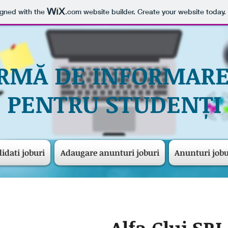
igned with the
.com
website builder. Create your website today.
RMĂ DE INFORMARE
PENTRU STUDENȚI
idati joburi
Adaugare anunturi joburi
Anunturi jobu