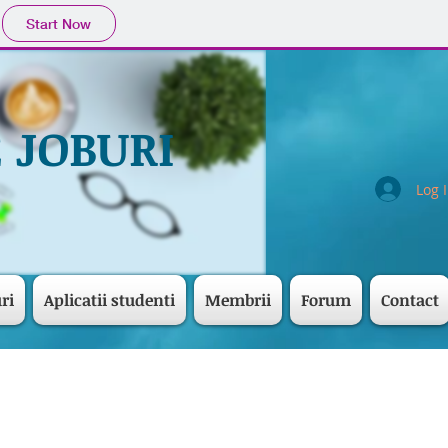
Start Now
 JOBURI
Log 
ri
Aplicatii studenti
Membrii
Forum
Contact